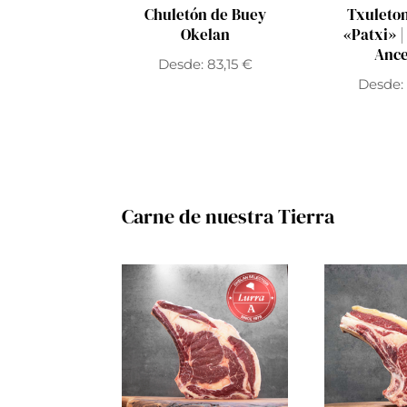
Chuletón de Buey
Txuleto
Okelan
«Patxi» 
Ance
Desde:
83,15
€
Desde:
Carne de nuestra Tierra