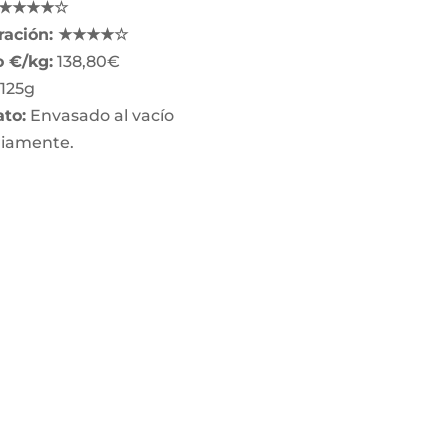
: ★★★★☆
ración: ★★★★☆
o €/kg:
138,80€
125g
to:
Envasado al vacío
riamente.