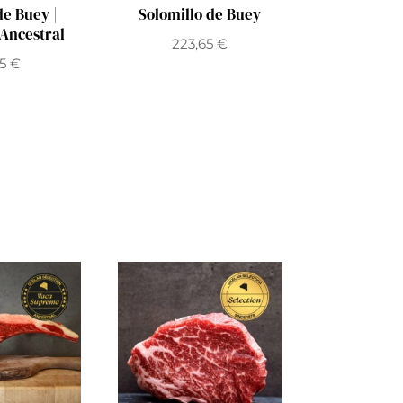
de Buey |
Solomillo de Buey
Ancestral
223,65
€
35
€