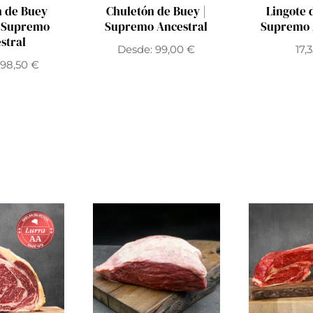
n de Buey
Chuletón de Buey |
Lingote 
| Supremo
Supremo Ancestral
Supremo 
stral
Desde:
99,00
€
17,
98,50
€