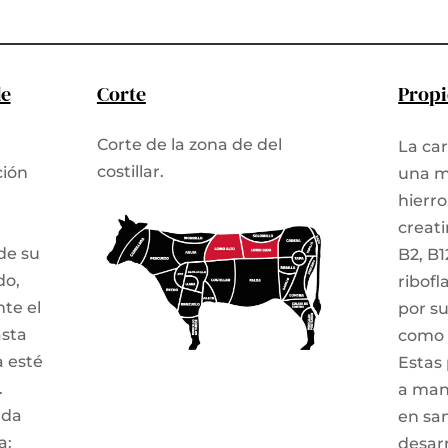
Ancestral
cantidad
de
Corte
Prop
Corte de la zona de del
La car
costillar.
ción
una m
hierro
creati
de su
B2, B1
do,
ribof
te el
por s
sta
como e
a esté
Estas
.
a mant
ada
en sa
a:
desarr