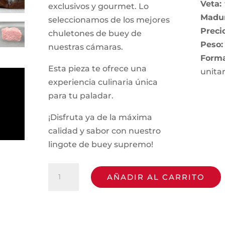
Veta
exclusivos y gourmet. Lo
Madu
seleccionamos de los mejores
Preci
chuletones de buey de
Peso:
nuestras cámaras.
Forma
Esta pieza te ofrece una
unita
experiencia culinaria única
para tu paladar.
¡Disfruta ya de la máxima
calidad y sabor con nuestro
lingote de buey supremo!
Lingote
AÑADIR AL CARRITO
de
Buey
|
Supremo