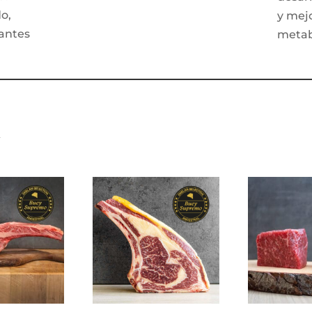
o,
y mej
antes
metabó
y