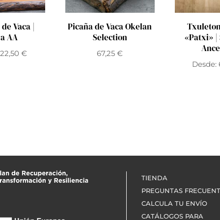
 de Vaca |
Picaña de Vaca Okelan
Txuleton
ra AA
Selection
«Patxi» 
Ance
:
22,50
€
67,25
€
Desde:
TIENDA
PREGUNTAS FRECUEN
CALCULA TU ENVÍO
CATÁLOGOS PARA