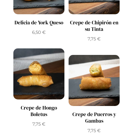
Delicia de York Queso
Crepe de Chipirón en
su Tinta
6,50
€
7,75
€
Crepe de Hongo
Boletus
Crepe de Puerros y
Gambas
7,75
€
7,75
€