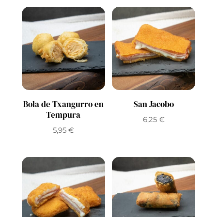
Bola de Txangurro en
San Jacobo
Tempura
6,25
€
5,95
€